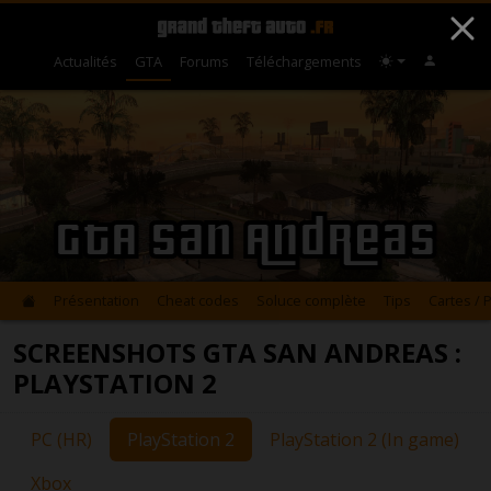
Actualités
GTA
Forums
Téléchargements
GTA San Andreas
Présentation
Cheat codes
Soluce complète
Tips
Cartes / 
SCREENSHOTS GTA SAN ANDREAS :
PLAYSTATION 2
PC (HR)
PlayStation 2
PlayStation 2 (In game)
Xbox