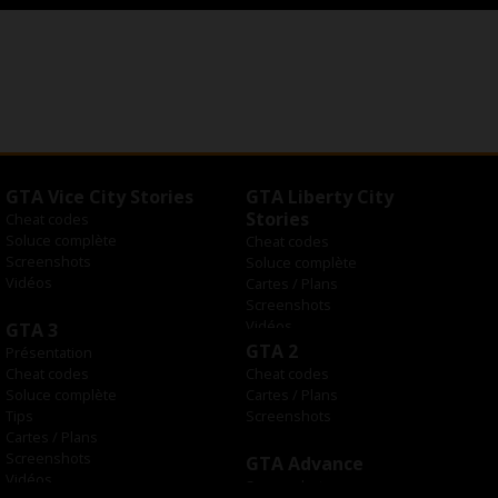
GTA Vice City Stories
GTA Liberty City
Stories
Cheat codes
Soluce complète
Cheat codes
Screenshots
Soluce complète
Vidéos
Cartes / Plans
Screenshots
Vidéos
GTA 3
GTA 2
Présentation
Cheat codes
Cheat codes
Soluce complète
Cartes / Plans
Tips
Screenshots
Cartes / Plans
Screenshots
GTA Advance
Vidéos
Screenshots