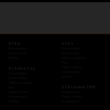
GTA 6
GTA 5
Présentation
Présentation
Screenshots
Cheat codes
Vidéos
Soluce complète
Tips
Cartes / Plans
GTA Vice City
Screenshots
Présentation
Vidéos
Cheat codes
Soluce complète
GTA London 1969
Tips
Cartes / Plans
Cheat codes
Screenshots
Cartes / Plans
Vidéos
Screenshots