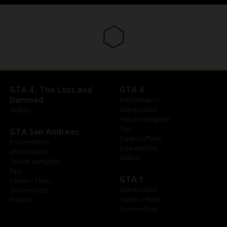
GTA 4 : The Lost and
GTA 4
Damned
Présentation
Cheat codes
Vidéos
Soluce complète
Tips
GTA San Andreas
Cartes / Plans
Présentation
Screenshots
Cheat codes
Vidéos
Soluce complète
Tips
GTA 1
Cartes / Plans
Cheat codes
Screenshots
Cartes / Plans
Vidéos
Screenshots