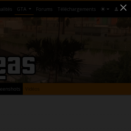
alités
GTA
Forums
Téléchargements
eas
reenshots
Vidéos