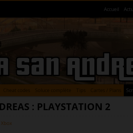
Accueil
Actu
A San Andr
Cheat codes
Soluce complète
Tips
Cartes / Plans
Sc
REAS : PLAYSTATION 2
Xbox