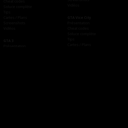
Tips
Cartes / Plans
GTA 4 : The Lost and Damned
Screenshots
Vidéos
Vidéos
GTA 4
GTA Vice City Stories
Présentation
Cheat codes
Cheat codes
Soluce complète
Soluce complète
Screenshots
Tips
Vidéos
Cartes / Plans
Screenshots
Vidéos
GTA Liberty City Stories
Cheat codes
Soluce complète
GTA San Andreas
Cartes / Plans
Présentation
Screenshots
Cheat codes
Vidéos
Soluce complète
Tips
Cartes / Plans
GTA Vice City
Screenshots
Présentation
Vidéos
Cheat codes
Soluce complète
Tips
GTA 3