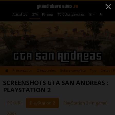
Actualités
GTA
Forums
Téléchargements
GTA San Andreas
Présentation
Cheat codes
Soluce complète
Tips
Cartes / 
SCREENSHOTS GTA SAN ANDREAS :
PLAYSTATION 2
PC (HR)
PlayStation 2
PlayStation 2 (In game)
Xbox