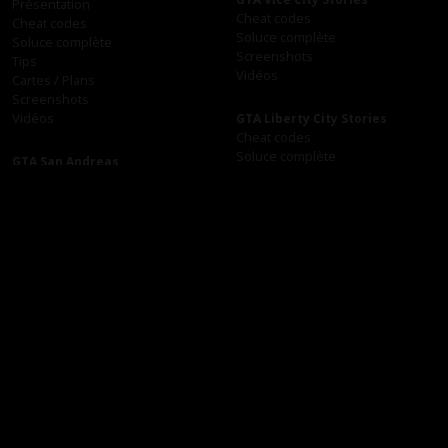
Présentation
Cheat codes
Cheat codes
Soluce complète
Soluce complète
Screenshots
Tips
Vidéos
Cartes / Plans
Screenshots
Vidéos
GTA Liberty City Stories
Cheat codes
Soluce complète
GTA San Andreas
Cartes / Plans
Présentation
Screenshots
Cheat codes
Vidéos
Soluce complète
Tips
Cartes / Plans
GTA Vice City
Screenshots
Présentation
Vidéos
Cheat codes
Soluce complète
Tips
GTA 3
Cartes / Plans
Présentation
Screenshots
Cheat codes
Vidéos
Soluce complète
Tips
Cartes / Plans
GTA 2