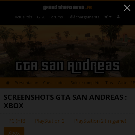
Actualités
GTA
Forums
Téléchargements
GTA San Andreas
Présentation
Cheat codes
Soluce complète
Tips
Cartes / 
SCREENSHOTS GTA SAN ANDREAS :
XBOX
PC (HR)
PlayStation 2
PlayStation 2 (In game)
Xbox