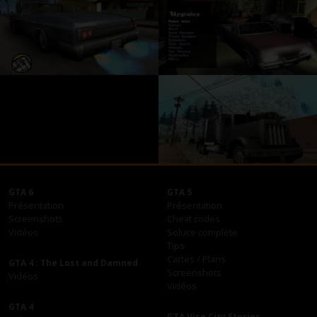
GTA 6
GTA 5
Présentation
Présentation
Screenshots
Cheat codes
Vidéos
Soluce complète
Tips
Cartes / Plans
GTA 4 : The Lost and Damned
Screenshots
Vidéos
Vidéos
GTA 4
GTA Vice City Stories