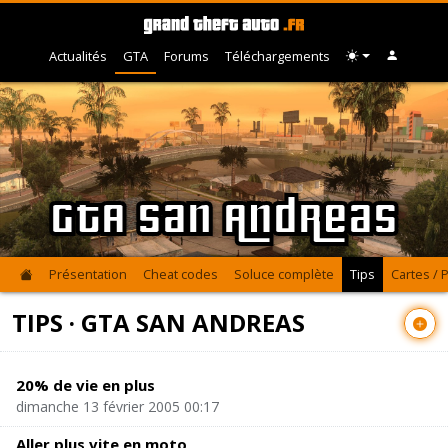
Actualités
GTA
Forums
Téléchargements
GTA San Andreas
Présentation
Cheat codes
Soluce complète
Tips
Cartes / 
TIPS · GTA SAN ANDREAS
20% de vie en plus
dimanche 13 février 2005 00:17
Aller plus vite en moto