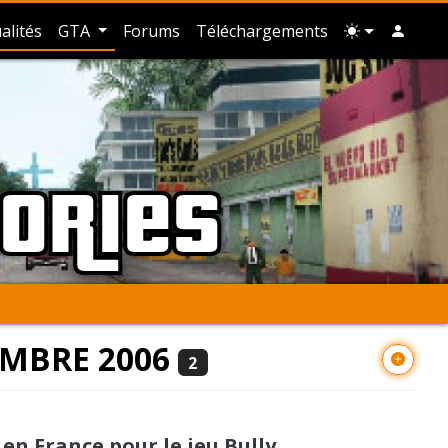
alités
GTA
Forums
Téléchargements
tories
EMBRE 2006
2
en France pour le jeu Bully