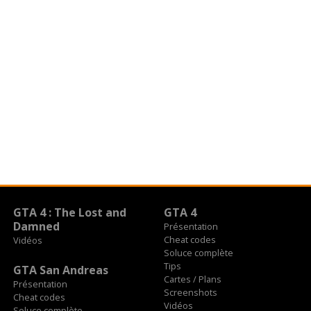
GTA 4 : The Lost and
GTA 4
Damned
Présentation
Cheat codes
Vidéos
Soluce complète
Tips
GTA San Andreas
Cartes / Plans
Présentation
Screenshots
Cheat codes
Vidéos
Soluce complète