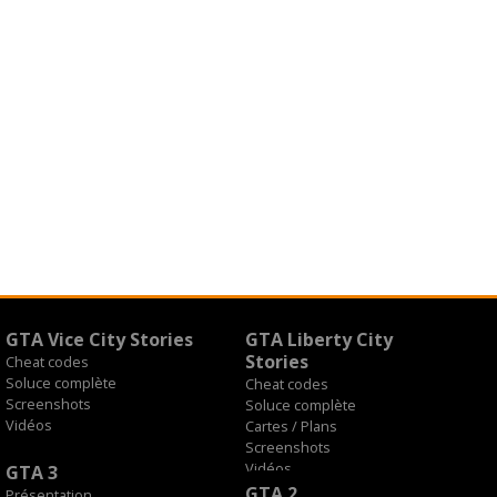
GTA Vice City Stories
GTA Liberty City
Stories
Cheat codes
Soluce complète
Cheat codes
Screenshots
Soluce complète
Vidéos
Cartes / Plans
Screenshots
Vidéos
GTA 3
GTA 2
Présentation