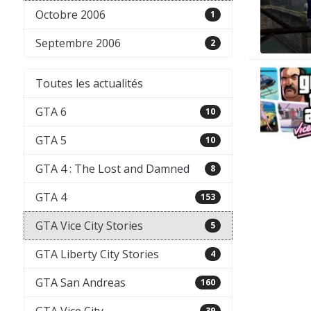
Octobre 2006
1
Septembre 2006
2
Toutes les actualités
GTA 6
10
GTA 5
10
GTA 4 : The Lost and Damned
8
GTA 4
153
GTA Vice City Stories
5
GTA Liberty City Stories
4
GTA San Andreas
160
39