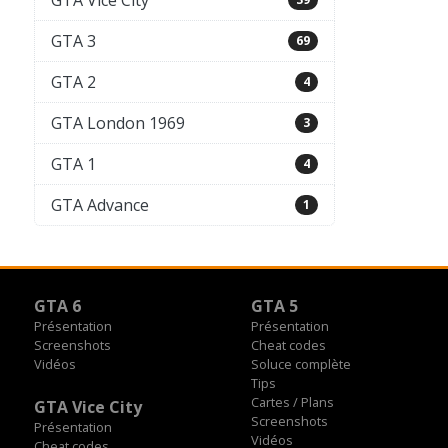
GTA Vice City
GTA 3
69
GTA 2
4
GTA London 1969
3
GTA 1
4
GTA Advance
1
GTA 6
GTA 5
Présentation
Présentation
Screenshots
Cheat codes
Vidéos
Soluce complète
Tips
Cartes / Plans
GTA Vice City
Screenshots
Présentation
Vidéos
Cheat codes