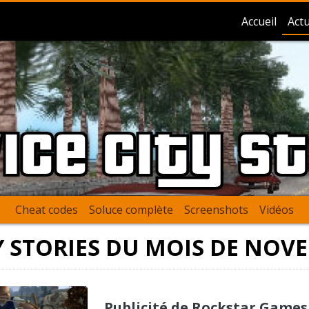
Accueil
Actu
ice City S
Cheat codes
Soluce complète
Screenshots
Vidéos
TY STORIES DU MOIS DE NOV
Publicité de Rockstar Games 