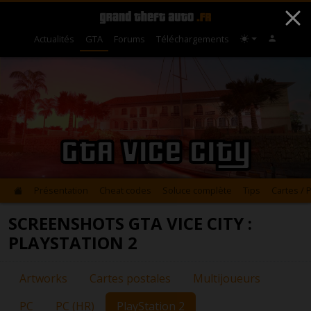
Actualités
GTA
Forums
Téléchargements
GTA Vice City
Présentation
Cheat codes
Soluce complète
Tips
Cartes / 
SCREENSHOTS GTA VICE CITY :
PLAYSTATION 2
Artworks
Cartes postales
Multijoueurs
PC
PC (HR)
PlayStation 2