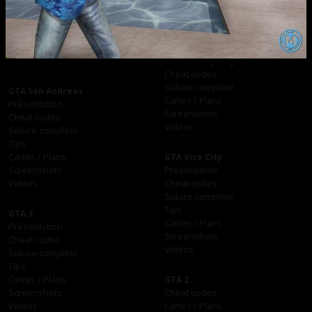
Soluce complète
Soluce complète
Screenshots
Tips
Vidéos
Cartes / Plans
Screenshots
Vidéos
GTA Liberty City Stories
Cheat codes
Soluce complète
GTA San Andreas
Cartes / Plans
Présentation
Screenshots
Cheat codes
Vidéos
Soluce complète
Tips
Cartes / Plans
GTA Vice City
Screenshots
Présentation
Vidéos
Cheat codes
Soluce complète
Tips
GTA 3
Cartes / Plans
Présentation
Screenshots
Cheat codes
Vidéos
Soluce complète
Tips
Cartes / Plans
GTA 2
Screenshots
Cheat codes
Vidéos
Cartes / Plans