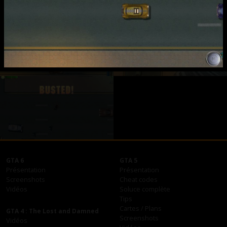
GTA 6
GTA 5
Présentation
Présentation
Screenshots
Cheat codes
Vidéos
Soluce complète
Tips
Cartes / Plans
GTA 4 : The Lost and Damned
Screenshots
Vidéos