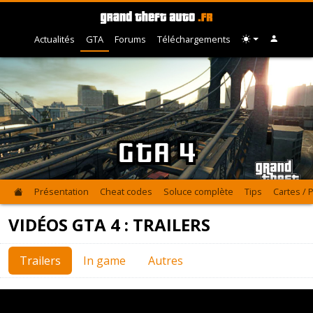
Actualités
GTA
Forums
Téléchargements
GTA 4
Présentation
Cheat codes
Soluce complète
Tips
Cartes / 
VIDÉOS GTA 4 : TRAILERS
Trailers
In game
Autres