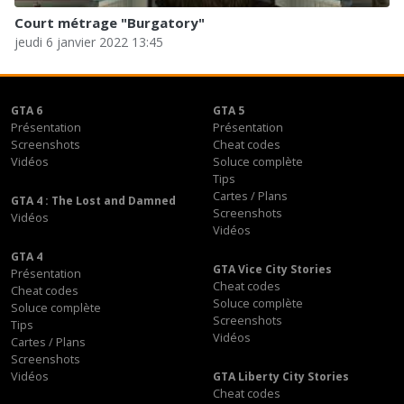
Court métrage "Burgatory"
jeudi 6 janvier 2022 13:45
GTA 6
GTA 5
Présentation
Présentation
Screenshots
Cheat codes
Vidéos
Soluce complète
Tips
Cartes / Plans
GTA 4 : The Lost and Damned
Screenshots
Vidéos
Vidéos
GTA 4
GTA Vice City Stories
Présentation
Cheat codes
Cheat codes
Soluce complète
Soluce complète
Screenshots
Tips
Vidéos
Cartes / Plans
Screenshots
Vidéos
GTA Liberty City Stories
Cheat codes