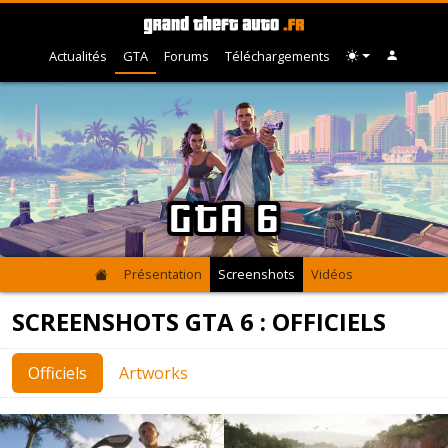
Actualités
GTA
Forums
Téléchargements
GTA 6
Présentation
Screenshots
Vidéos
SCREENSHOTS GTA 6 : OFFICIELS
Officiels
Artworks