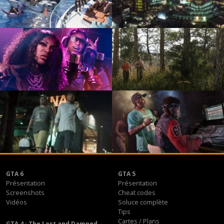
GTA 6
GTA 5
Présentation
Présentation
Screenshots
Cheat codes
Vidéos
Soluce complète
Tips
Cartes / Plans
GTA 4 : The Lost and Damned