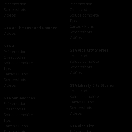
Présentation
Présentation
Screenshots
Cheat codes
Vidéos
Soluce complète
Tips
Cartes / Plans
GTA 4 : The Lost and Damned
Screenshots
Vidéos
Vidéos
GTA 4
GTA Vice City Stories
Présentation
Cheat codes
Cheat codes
Soluce complète
Soluce complète
Screenshots
Tips
Vidéos
Cartes / Plans
Screenshots
Vidéos
GTA Liberty City Stories
Cheat codes
Soluce complète
GTA San Andreas
Cartes / Plans
Présentation
Screenshots
Cheat codes
Vidéos
Soluce complète
Tips
Cartes / Plans
GTA Vice City
Screenshots
Présentation