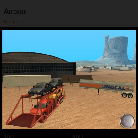
A
uteur
Blinkman
T
éléchargement
N’hésitez pas à consulter les
nombreux
tutoriaux
du site pour installer vos
téléchargements.
American Trailers Pack
2.56 MB
Samedi 18 novembre 2006 à 04:31 par
MIMIduCHAT
GTA 6
GTA 5