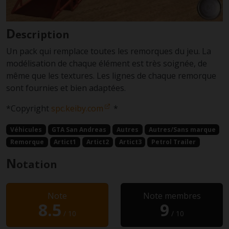
D
escription
Un pack qui remplace toutes les remorques du jeu. La
modélisation de chaque élément est très soignée, de
même que les textures. Les lignes de chaque remorque
sont fournies et bien adaptées.
*Copyright
spc.keiby.com
*
Véhicules
GTA San Andreas
Autres
Autres/Sans marque
Remorque
Artict1
Artict2
Artict3
Petrol Trailer
N
otation
Note
Note membres
8.5
9
/ 10
/ 10