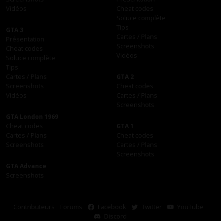
Vidéos
Cheat codes
Soluce complète
Tips
GTA 3
Cartes / Plans
Présentation
Screenshots
Cheat codes
Vidéos
Soluce complète
Tips
Cartes / Plans
GTA 2
Screenshots
Cheat codes
Vidéos
Cartes / Plans
Screenshots
GTA London 1969
Cheat codes
GTA 1
Cartes / Plans
Cheat codes
Screenshots
Cartes / Plans
Screenshots
GTA Advance
Screenshots
Contributeurs
Forums
Facebook
Twitter
YouTube
Discord