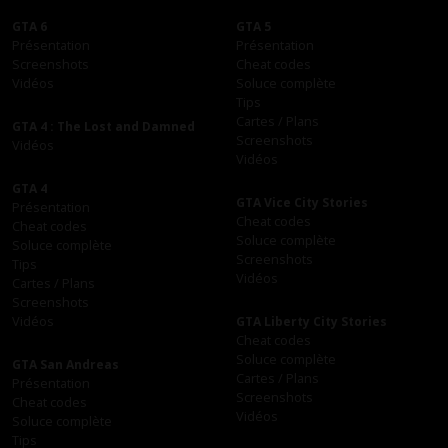
GTA 6
GTA 5
Présentation
Présentation
Screenshots
Cheat codes
Vidéos
Soluce complète
Tips
Cartes / Plans
GTA 4 : The Lost and Damned
Screenshots
Vidéos
Vidéos
GTA 4
GTA Vice City Stories
Présentation
Cheat codes
Cheat codes
Soluce complète
Soluce complète
Screenshots
Tips
Vidéos
Cartes / Plans
Screenshots
Vidéos
GTA Liberty City Stories
Cheat codes
Soluce complète
GTA San Andreas
Cartes / Plans
Présentation
Screenshots
Cheat codes
Vidéos
Soluce complète
Tips