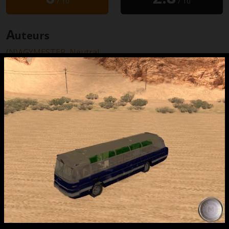
/ 10
/ 10
A
uteurs
(N)AGYMESTER,
Neutral
T
éléchargement
N’hésitez pas à consulter les
nombreux
tutoriaux
du site pour installer vos
téléchargements.
1960 Ikarus 66
2.97 MB
Jeudi 8 septembre 2005 à 02:53 par
MIMIduCHAT