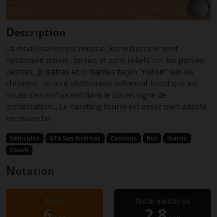
D
escription
La modélisation est réussie, les textures le sont
nettement moins : ternes et sans reliefs sur les parties
peintes, grisâtres et brillantes façon “miroir” sur les
chromes …le tout visiblement tellement lourd que les
roues s’en enfoncent dans le sol en signe de
protestation… Le handling fourni est assez bien adapté
en revanche.
Véhicules
GTA San Andreas
Camions
Bus
Ikarus
Coach
N
otation
Note
Note membres
6
2.8