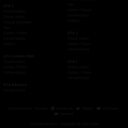
Tips
GTA 3
Cartes / Plans
Présentation
Screenshots
Cheat codes
Vidéos
Soluce complète
Tips
Cartes / Plans
GTA 2
Screenshots
Cheat codes
Vidéos
Cartes / Plans
Screenshots
GTA London 1969
Cheat codes
GTA 1
Cartes / Plans
Cheat codes
Screenshots
Cartes / Plans
Screenshots
GTA Advance
Screenshots
Contributeurs
Forums
Facebook
Twitter
YouTube
Discord
GTA Macreators - Copyright © 2002-2026