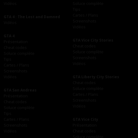
Vidéos
Soluce complète
Tips
Cartes / Plans
GTA 4 : The Lost and Damned
Screenshots
Vidéos
Vidéos
GTA 4
GTA Vice City Stories
Présentation
Cheat codes
Cheat codes
Soluce complète
Soluce complète
Screenshots
Tips
Vidéos
Cartes / Plans
Screenshots
Vidéos
GTA Liberty City Stories
Cheat codes
Soluce complète
GTA San Andreas
Cartes / Plans
Présentation
Screenshots
Cheat codes
Vidéos
Soluce complète
Tips
Cartes / Plans
GTA Vice City
Screenshots
Présentation
Vidéos
Cheat codes
Soluce complète