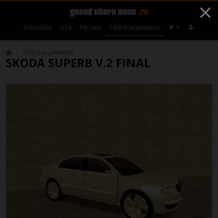
Actualités
GTA
Forums
Téléchargements
Téléchargements
SKODA SUPERB V.2 FINAL