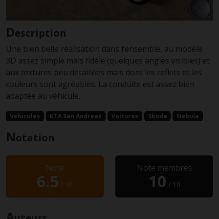
D
escription
Une bien belle réalisation dans l’ensemble, au modèle
3D assez simple mais fidèle (quelques angles visibles) et
aux textures peu détaillées mais dont les reflets et les
couleurs sont agréables. La conduite est assez bien
adaptée au véhicule.
Véhicules
GTA San Andreas
Voitures
Skoda
Nebula
N
otation
Note
Note membres
6.5
10
/ 10
/ 10
A
uteurs