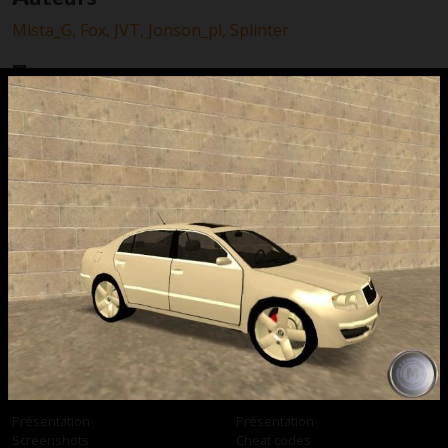
Mista_G,
Fox,
JVT,
Jonson_pl,
Splinter
T
éléchargement
N’hésitez pas à consulter les
nombreux
tutoriaux
du site pour installer vos
téléchargements.
Skoda Superb v.2 final
1.04 MB
Vendredi 23 septembre 2005 à 18:22 par
MIMIduCHAT
GTA 6
GTA 5
Présentation
Présentation
Screenshots
Cheat codes