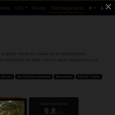
alités
GTA
Forums
Téléchargements
 soignée même au niveau de la modélisation,
s montrent un effet “miroir” assez malvenu sur ce
Autres
Autres/Sans marque
Remorque
Petrol Trailer
te
Note membres
9.8
 10
/ 10