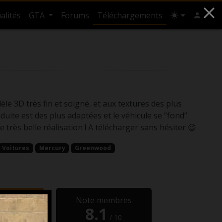
alités
GTA
Forums
Téléchargements
e 3D très fin et soigné, et aux textures des plus
nduite est des plus adaptées et le véhicule se “fond”
ne très belle réalisation ! A télécharger sans hésiter 😉
Voitures
Mercury
Greenwood
te
Note membres
8.1
 10
/ 10