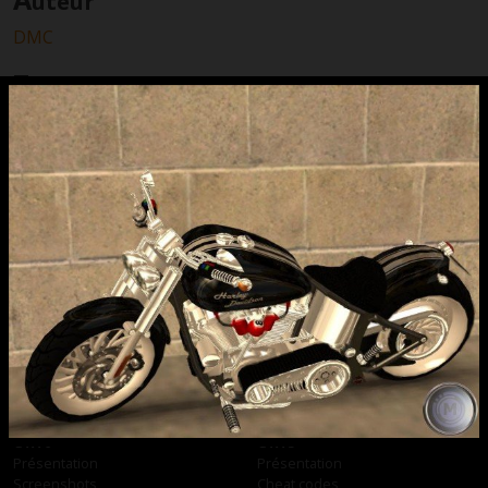
uteur
DMC
T
éléchargement
N’hésitez pas à consulter les
nombreux
tutoriaux
du site pour installer vos
téléchargements.
Harley-Davidson FLSTF custom BlackRider
2.4 MB
Samedi 16 décembre 2006 à 04:40 par
MIMIduCHAT
GTA 6
GTA 5
Présentation
Présentation
Screenshots
Cheat codes