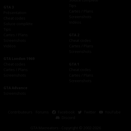
Soluce complète
Tips
GTA 3
Cartes / Plans
Présentation
Screenshots
Cheat codes
Vidéos
Soluce complète
Tips
Cartes / Plans
GTA 2
Screenshots
Cheat codes
Vidéos
Cartes / Plans
Screenshots
GTA London 1969
Cheat codes
GTA 1
Cartes / Plans
Cheat codes
Screenshots
Cartes / Plans
Screenshots
GTA Advance
Screenshots
Contributeurs
Forums
Facebook
Twitter
YouTube
Discord
GTA Macreators - Copyright © 2002-2026