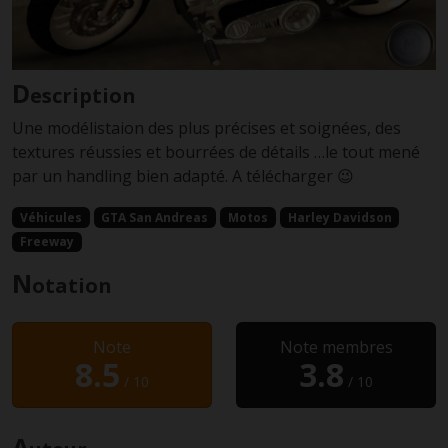
D
escription
Une modélistaion des plus précises et soignées, des
textures réussies et bourrées de détails …le tout mené
par un handling bien adapté. A télécharger 😉
Véhicules
GTA San Andreas
Motos
Harley Davidson
Freeway
N
otation
Note
Note membres
8.5
3.8
/ 10
/ 10
A