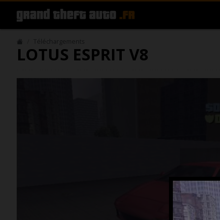
Téléchargements
LOTUS ESPRIT V8