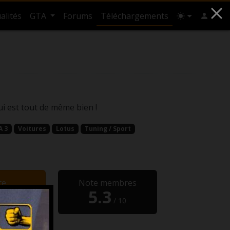
alités
GTA
Forums
Téléchargements
i est tout de même bien !
A 3
Voitures
Lotus
Tuning / Sport
te
Note membres
5.3
 10
/ 10