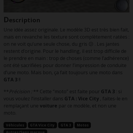
D
escription
Une idée assez originale. Le modèle 3D est très bien fait,
mais en revanche les texture sont complètement ratées :
on ne voit qu’une seule chose, du gris 😕 . Les jantes
restent d’origine. Pour le handling, il est trop difficile de
le prendre en main : trop de choses (comme l’adhérence)
ont été sacrifiées pour donner l’impression de conduite
d’une moto. Mais bon, ça fait toujours une moto dans
GTA 3
!!
**
Précision :
** Cette “moto” est faite pour
GTA 3
: si
vous voulez l’installer dans
GTA : Vice City
, faites-le en
remplaçant une
voiture
par ce modèle, et non une
moto.
Véhicules
GTA Vice City
GTA 3
Motos
Autres/Sans marque