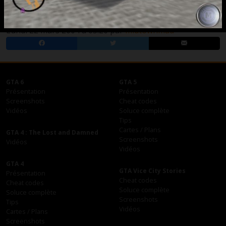
Motorcycle Type 3
93.76 KB
Lundi 22 mars 2004 à 03:20 par
midtownmad
GTA 6
GTA 5
Présentation
Présentation
Screenshots
Cheat codes
Vidéos
Soluce complète
Tips
Cartes / Plans
GTA 4 : The Lost and Damned
Screenshots
Vidéos
Vidéos
GTA 4
GTA Vice City Stories
Présentation
Cheat codes
Cheat codes
Soluce complète
Soluce complète
Screenshots
Tips
Vidéos
Cartes / Plans
Screenshots