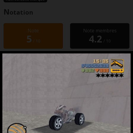
N
otation
Note
Note membres
5
4.2
/ 10
/ 10
A
uteur
GTAFreak
T
éléchargement
N’hésitez pas à consulter les
nombreux
tutoriaux
du site pour installer vos
téléchargements.