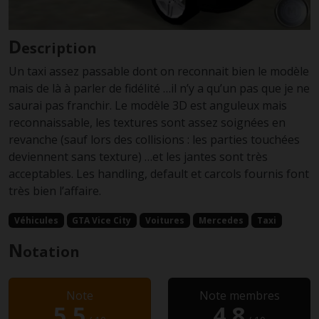
D
escription
Un taxi assez passable dont on reconnait bien le modèle
mais de là à parler de fidélité …il n’y a qu’un pas que je ne
saurai pas franchir. Le modèle 3D est anguleux mais
reconnaissable, les textures sont assez soignées en
revanche (sauf lors des collisions : les parties touchées
deviennent sans texture) …et les jantes sont très
acceptables. Les handling, default et carcols fournis font
très bien l’affaire.
Véhicules
GTA Vice City
Voitures
Mercedes
Taxi
N
otation
Note
Note membres
5.5
4.8