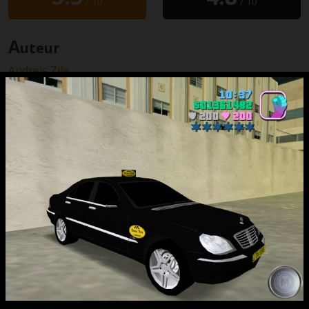
/ 10
/ 10
A
uteur
Andrejs Zile
T
éléchargement
N’hésitez pas à consulter les
nombreux
tutoriaux
du site pour installer vos
téléchargements.
Bona Taxi
1.6 MB
Mercredi 13 octobre 2004 à 03:37 par
MIMIduCHAT