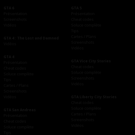
GTA 6
GTA 5
Présentation
Présentation
Screenshots
Cheat codes
Vidéos
Soluce complète
Tips
Cartes / Plans
GTA 4 : The Lost and Damned
Screenshots
Vidéos
Vidéos
GTA 4
GTA Vice City Stories
Présentation
Cheat codes
Cheat codes
Soluce complète
Soluce complète
Screenshots
Tips
Vidéos
Cartes / Plans
Screenshots
Vidéos
GTA Liberty City Stories
Cheat codes
Soluce complète
GTA San Andreas
Cartes / Plans
Présentation
Screenshots
Cheat codes
Vidéos
Soluce complète
Tips