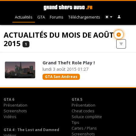
Actualités
GTA
Forums
Téléchargements
ACTUALITÉS DU MOIS DE AOÛT
2015
1
Grand Theft Role Play !
lundi 3 août 2015 01:27
GTA San Andreas
GTA 6
GTA 5
Présentation
Présentation
Screenshots
Cheat codes
Vidéos
Soluce complète
Tips
Cartes / Plans
GTA 4 : The Lost and Damned
Screenshots
Vidéos